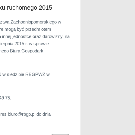
tku ruchomego 2015
ództwa Zachodniopomorskiego w
tóre mogą być przedmiotem
 innej jednostce oraz darowizny, na
rpnia 2015 r. w sprawie
nego Biura Gospodarki
00 w siedzibie RBGPWZ w
49 75.
res biuro@rbgp.pl do dnia