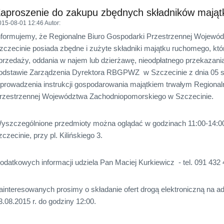
aproszenie do zakupu zbędnych składników mają
015-08-01 12:46
Autor
:
nformujemy, że Regionalne Biuro Gospodarki Przestrzennej Wojew
zczecinie posiada zbędne i zużyte składniki majątku ruchomego, k
przedaży, oddania w najem lub dzierżawę, nieodpłatnego przekazania
odstawie Zarządzenia Dyrektora RBGPWZ w Szczecinie z dnia 05 sie
prowadzenia instrukcji gospodarowania majątkiem trwałym Regional
rzestrzennej Województwa Zachodniopomorskiego w Szczecinie.
yszczególnione przedmioty można oglądać w godzinach 11:00-14:
zczecinie, przy pl. Kilińskiego 3.
odatkowych informacji udziela Pan Maciej Kurkiewicz - tel. 091 432 
ainteresowanych prosimy o składanie ofert drogą elektroniczną na ad
3.08.2015 r. do godziny 12:00.