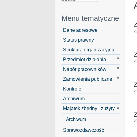
Menu tematyczne
Z
Dane adresowe
2
Status prawny
Struktura organizacyjna
Z
Przedmiot działania
2
Nabór pracowników
Zamówienia publiczne
Z
Kontrole
2
Archiwum
Majątek zbędny i zużyty
Z
Archiwum
2
Sprawozdawczość