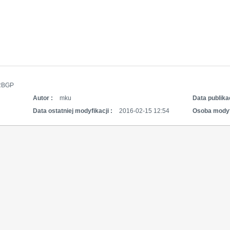
RBGP
Autor :
mku
Data publikac
Data ostatniej modyfikacji :
2016-02-15 12:54
Osoba modyf