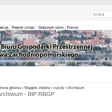
Szukaj
akcja
Rejestr zmian
Statystyki stron
Pomoc
trona główna
»
Majątek zbędny i zużyty
»
Archiwum
Archiwum - BIP RBGP