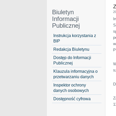
Z
Biuletyn
2
Informacji
I
Publicznej
S
s
Instrukcja korzystania z
p
BIP
w
Redakcja Biuletynu
P
Dostęp do Informacji
Publicznej
W
s
Klauzula informacyjna o
przetwarzaniu danych
D
Inspektor ochrony
danych osobowych
Z
Dostępność cyfrowa
1