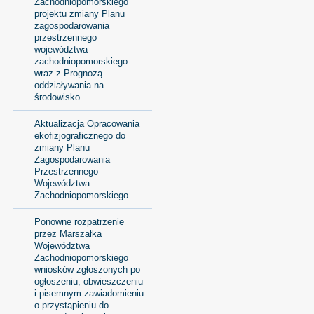
Zachodniopomorskiego
projektu zmiany Planu
zagospodarowania
przestrzennego
województwa
zachodniopomorskiego
wraz z Prognozą
oddziaływania na
środowisko.
Aktualizacja Opracowania
ekofizjograficznego do
zmiany Planu
Zagospodarowania
Przestrzennego
Województwa
Zachodniopomorskiego
Ponowne rozpatrzenie
przez Marszałka
Województwa
Zachodniopomorskiego
wniosków zgłoszonych po
ogłoszeniu, obwieszczeniu
i pisemnym zawiadomieniu
o przystąpieniu do