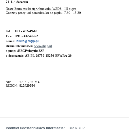
71-414 Szczecin
Nasze Biuro mieści się w budynku WZDZ - III piętro
Godziny pracy: od poniedziałku do piątku: 7.30 - 15.30
Tel. 091 - 432-49-60
Fax. 091 - 432-49-62
e-mail:
biuro@rbgp.pl
strona internetowa:
www.rbgp.pl
e-puap: /RBGP/skrytkaESP
e-doręczenia: AE:PL-29750-15256-EFWRA-20
NIP:
851-15-62-714
REGON:
812429654
Podmiot udostępniający informacje:
BIP RBGP