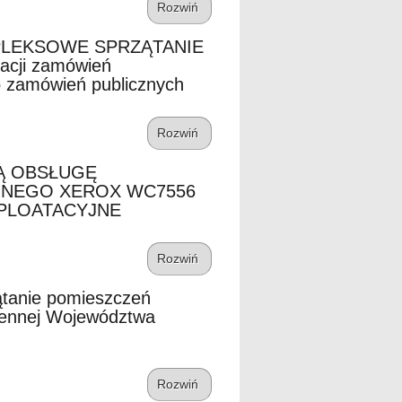
Rozwiń
PLEKSOWE SPRZĄTANIE
cji zamówień
 zamówień publicznych
Rozwiń
Ą OBSŁUGĘ
JNEGO XEROX WC7556
PLOATACYJNE
Rozwiń
ątanie pomieszczeń
zennej Województwa
Rozwiń