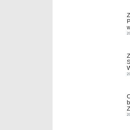
P
w
2
2
O
b
Z
2