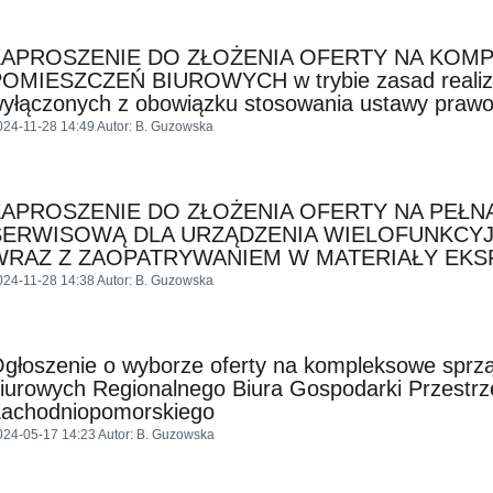
ZAPROSZENIE DO ZŁOŻENIA OFERTY NA KOM
OMIESZCZEŃ BIUROWYCH w trybie zasad realiza
yłączonych z obowiązku stosowania ustawy prawo
024-11-28 14:49
Autor
: B. Guzowska
ZAPROSZENIE DO ZŁOŻENIA OFERTY NA PEŁN
SERWISOWĄ DLA URZĄDZENIA WIELOFUNKCY
WRAZ Z ZAOPATRYWANIEM W MATERIAŁY EKS
024-11-28 14:38
Autor
: B. Guzowska
głoszenie o wyborze oferty na kompleksowe sprz
iurowych Regionalnego Biura Gospodarki Przestr
achodniopomorskiego
024-05-17 14:23
Autor
: B. Guzowska