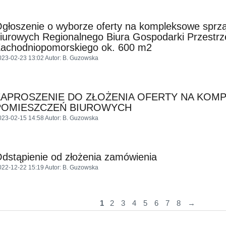
głoszenie o wyborze oferty na kompleksowe sprz
iurowych Regionalnego Biura Gospodarki Przestr
achodniopomorskiego ok. 600 m2
023-02-23 13:02
Autor
: B. Guzowska
ZAPROSZENIE DO ZŁOŻENIA OFERTY NA KOM
POMIESZCZEŃ BIUROWYCH
023-02-15 14:58
Autor
: B. Guzowska
dstąpienie od złożenia zamówienia
022-12-22 15:19
Autor
: B. Guzowska
1
2
3
4
5
6
7
8
→