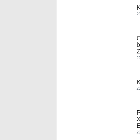
2
O
b
Z
2
2
2