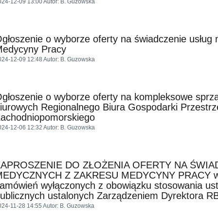
024-12-09 13:00
Autor
: B. Guzowska
głoszenie o wyborze oferty na świadczenie usług
edycyny Pracy
024-12-09 12:48
Autor
: B. Guzowska
głoszenie o wyborze oferty na kompleksowe sprz
iurowych Regionalnego Biura Gospodarki Przestr
achodniopomorskiego
024-12-06 12:32
Autor
: B. Guzowska
ZAPROSZENIE DO ZŁOŻENIA OFERTY NA ŚWIA
EDYCZNYCH Z ZAKRESU MEDYCYNY PRACY w tryb
amówień wyłączonych z obowiązku stosowania u
ublicznych ustalonych Zarządzeniem Dyrektora
024-11-28 14:55
Autor
: B. Guzowska