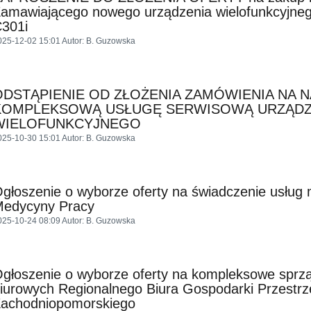
amawiającego nowego urządzenia wielofunkcyjneg
301i
025-12-02 15:01
Autor
: B. Guzowska
ODSTĄPIENIE OD ZŁOŻENIA ZAMÓWIENIA NA N
KOMPLEKSOWĄ USŁUGĘ SERWISOWĄ URZĄDZ
WIELOFUNKCYJNEGO
025-10-30 15:01
Autor
: B. Guzowska
głoszenie o wyborze oferty na świadczenie usług
edycyny Pracy
025-10-24 08:09
Autor
: B. Guzowska
głoszenie o wyborze oferty na kompleksowe sprz
iurowych Regionalnego Biura Gospodarki Przestr
achodniopomorskiego