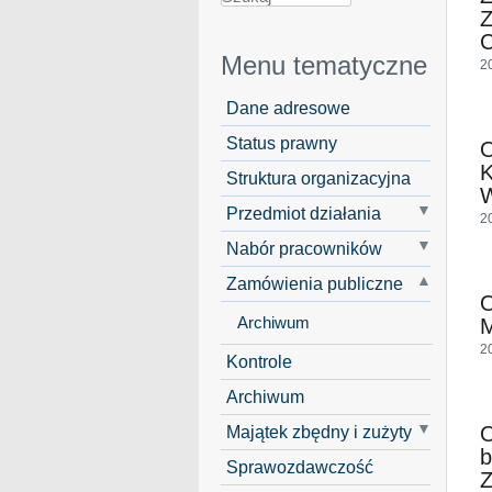
Z
C
Menu tematyczne
2
Dane adresowe
Status prawny
Struktura organizacyjna
Przedmiot działania
2
Nabór pracowników
Zamówienia publiczne
O
Archiwum
M
2
Kontrole
Archiwum
Majątek zbędny i zużyty
O
b
Sprawozdawczość
Z