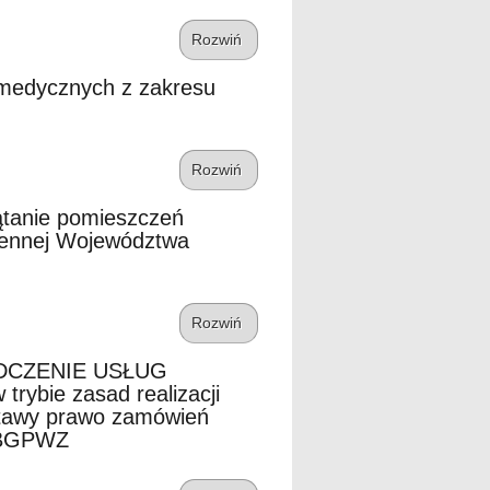
Rozwiń
 medycznych z zakresu
Rozwiń
ątanie pomieszczeń
zennej Województwa
Rozwiń
DCZENIE USŁUG
ie zasad realizacji
stawy prawo zamówień
 RBGPWZ