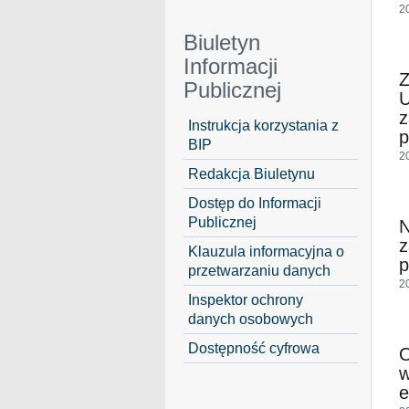
2
Biuletyn
Informacji
Publicznej
z
Instrukcja korzystania z
p
BIP
2
Redakcja Biuletynu
Dostęp do Informacji
Publicznej
z
Klauzula informacyjna o
p
przetwarzaniu danych
2
Inspektor ochrony
danych osobowych
Dostępność cyfrowa
O
w
e