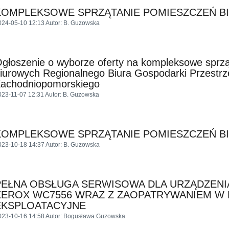
KOMPLEKSOWE SPRZĄTANIE POMIESZCZEŃ 
024-05-10 12:13
Autor
: B. Guzowska
głoszenie o wyborze oferty na kompleksowe sprz
iurowych Regionalnego Biura Gospodarki Przestr
achodniopomorskiego
023-11-07 12:31
Autor
: B. Guzowska
KOMPLEKSOWE SPRZĄTANIE POMIESZCZEŃ 
023-10-18 14:37
Autor
: B. Guzowska
PEŁNA OBSŁUGA SERWISOWA DLA URZĄDZEN
XEROX WC7556 WRAZ Z ZAOPATRYWANIEM W 
EKSPLOATACYJNE
023-10-16 14:58
Autor
: Bogusława Guzowska