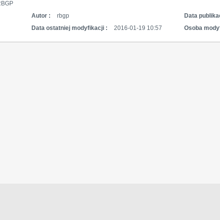
RBGP
Autor :
rbgp
Data publikac
Data ostatniej modyfikacji :
2016-01-19 10:57
Osoba modyf