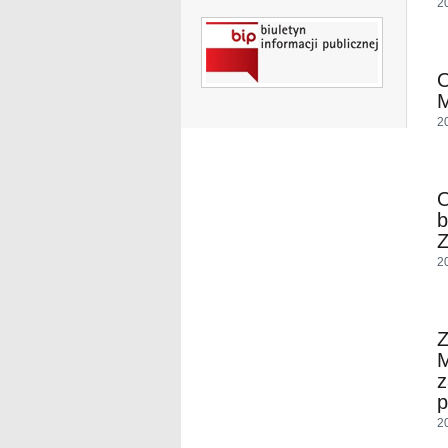
2
O
M
2
O
b
Z
2
M
z
p
2