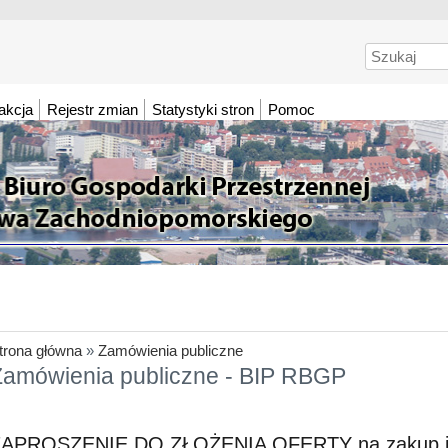
Szukaj
akcja
Rejestr zmian
Statystyki stron
Pomoc
trona główna
»
Zamówienia publiczne
Zamówienia publiczne - BIP RBGP
APROSZENIE DO ZŁOŻENIA OFERTY na zakup i d