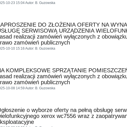
025-10-23 15:04
Autor
: B. Guzowska
ZAPROSZENIE DO ZŁOŻENIA OFERTY NA WYN
USŁUGĘ SERWISOWĄ URZĄDZENIA WIELOFUNKC
asad realizacji zamówień wyłączonych z obowiązk
rawo zamówień publicznych
025-10-10 15:16
Autor
: B. Guzowska
NA KOMPLEKSOWE SPRZĄTANIE POMIESZCZEŃ 
asad realizacji zamówień wyłączonych z obowiązk
rawo zamówień publicznych
025-10-08 14:59
Autor
: B. Guzowska
głoszenie o wyborze oferty na pełną obsługę serw
ielofunkcyjnego xerox wc7556 wraz z zaopatrywan
ksploatacyjne