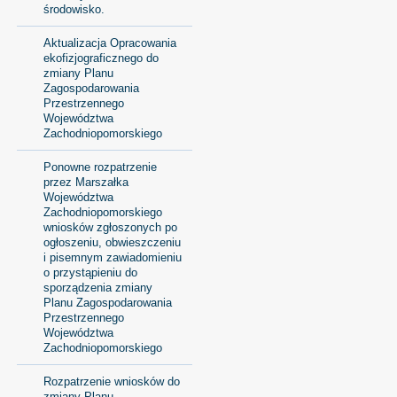
środowisko.
Aktualizacja Opracowania
ekofizjograficznego do
zmiany Planu
Zagospodarowania
Przestrzennego
Województwa
Zachodniopomorskiego
Ponowne rozpatrzenie
przez Marszałka
Województwa
Zachodniopomorskiego
wniosków zgłoszonych po
ogłoszeniu, obwieszczeniu
i pisemnym zawiadomieniu
o przystąpieniu do
sporządzenia zmiany
Planu Zagospodarowania
Przestrzennego
Województwa
Zachodniopomorskiego
Rozpatrzenie wniosków do
zmiany Planu