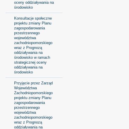
oceny oddziaływania na
środowisko
Konsultacje społeczne
projektu zmiany Planu
zagospodarowania
przestrzennego
województwa
zachodniopomorskiego
wraz z Prognozą
oddziaływania na
środowisko w ramach
strategicznej oceny
oddziaływania na
środowisko
Przyjęcie przez Zarząd
Województwa
Zachodniopomorskiego
projektu zmiany Planu
zagospodarowania
przestrzennego
województwa
zachodniopomorskiego
wraz z Prognozą
oddziaływania na